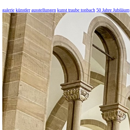
galerie
künstler
ausstellungen
kunst traube tonbach
50 Jahre Jubiläum