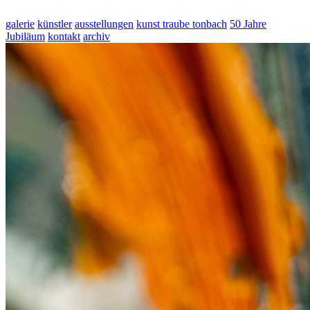
galerie
künstler
ausstellungen
kunst traube tonbach
50 Jahre
Jubiläum
kontakt
archiv