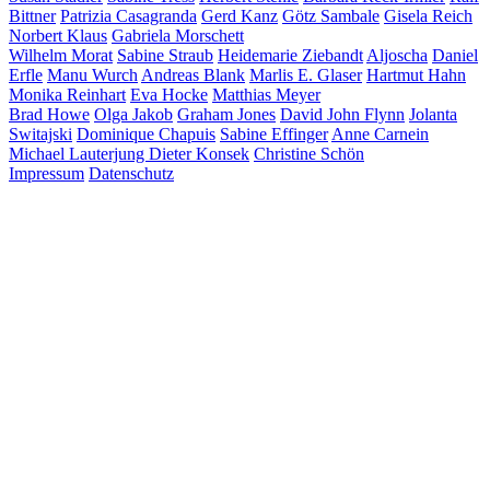
Bittner
Patrizia Casagranda
Gerd Kanz
Götz Sambale
Gisela Reich
Norbert Klaus
Gabriela Morschett
Wilhelm Morat
Sabine Straub
Heidemarie Ziebandt
Aljoscha
Daniel
Erfle
Manu Wurch
Andreas Blank
Marlis E. Glaser
Hartmut Hahn
Monika Reinhart
Eva Hocke
Matthias Meyer
Brad Howe
Olga Jakob
Graham Jones
David John Flynn
Jolanta
Switajski
Dominique Chapuis
Sabine Effinger
Anne Carnein
Michael Lauterjung
Dieter Konsek
Christine Schön
Impressum
Datenschutz