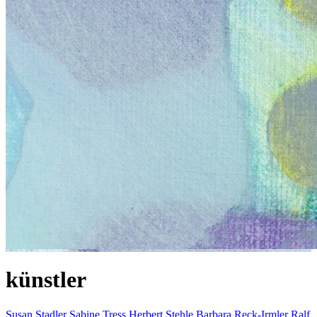
künstler
Susan Stadler
Sabine Tress
Herbert Stehle
Barbara Reck-Irmler
Ralf