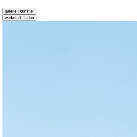
galerie | künstler
werkstatt | laden